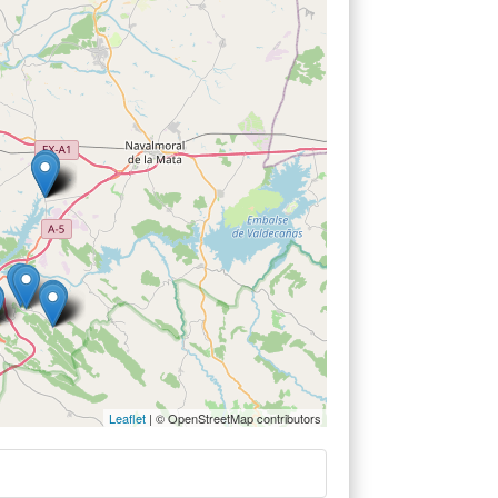
Leaflet
| © OpenStreetMap contributors